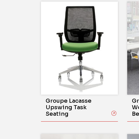
Groupe Lacasse
Gr
Upswing Task
Wo
Seating
Be